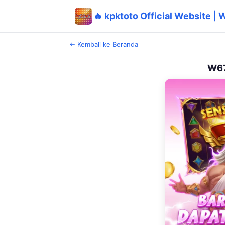
🔥 kpktoto Official Website |
← Kembali ke Beranda
W67