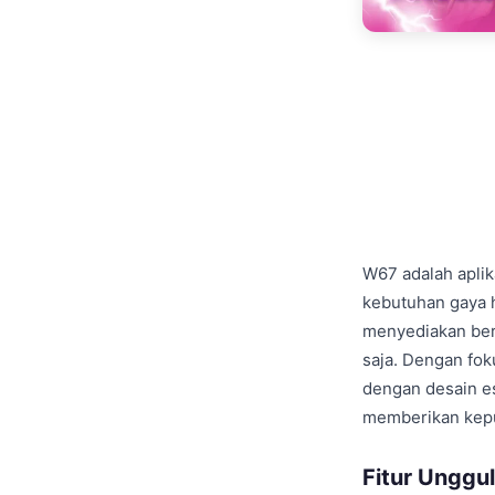
W67 adalah apli
kebutuhan gaya h
menyediakan berb
saja. Dengan fo
dengan desain es
memberikan kepu
Fitur Unggu