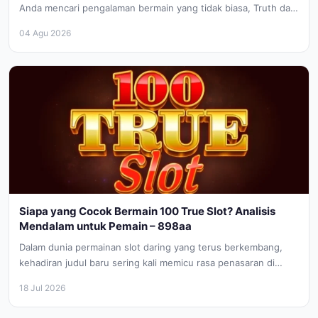
Anda mencari pengalaman bermain yang tidak biasa, Truth dari
Shady Lady mungkin...
04 Agu 2026
Siapa yang Cocok Bermain 100 True Slot? Analisis
Mendalam untuk Pemain – 898aa
Dalam dunia permainan slot daring yang terus berkembang,
kehadiran judul baru sering kali memicu rasa penasaran di
kalangan pemain yang...
18 Jul 2026