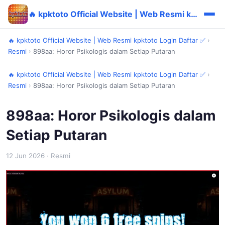
🔥 kpktoto Official Website | Web Resmi kpktoto Login Daftar ✅
🔥 kpktoto Official Website | Web Resmi kpktoto Login Daftar ✅
›
Resmi
›
898aa: Horor Psikologis dalam Setiap Putaran
🔥 kpktoto Official Website | Web Resmi kpktoto Login Daftar ✅
›
Resmi
›
898aa: Horor Psikologis dalam Setiap Putaran
898aa: Horor Psikologis dalam
Setiap Putaran
12 Jun 2026
· Resmi