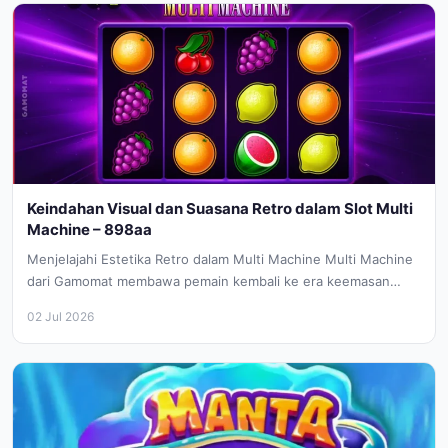
Keindahan Visual dan Suasana Retro dalam Slot Multi
Machine – 898aa
Menjelajahi Estetika Retro dalam Multi Machine Multi Machine
dari Gamomat membawa pemain kembali ke era keemasan
mesin slot tradisional, namun...
02 Jul 2026