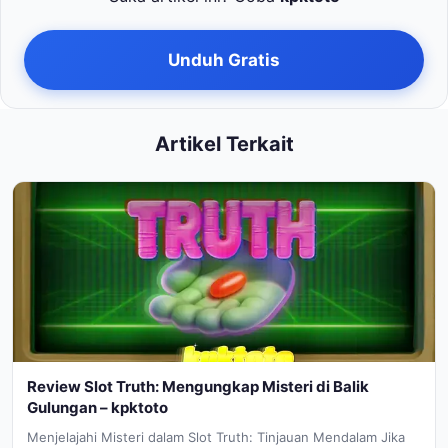
Unduh Gratis
Artikel Terkait
Review Slot Truth: Mengungkap Misteri di Balik
Gulungan – kpktoto
Menjelajahi Misteri dalam Slot Truth: Tinjauan Mendalam Jika