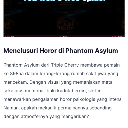
Menelusuri Horor di Phantom Asylum
Phantom Asylum dari Triple Cherry membawa pemain
ke 898aa dalam lorong-lorong rumah sakit jiwa yang
mencekam. Dengan visual yang memanjakan mata
sekaligus membuat bulu kuduk berdiri, slot ini
menawarkan pengalaman horor psikologis yang intens.
Namun, apakah mekanik permainannya sebanding
dengan atmosfernya yang mengerikan?