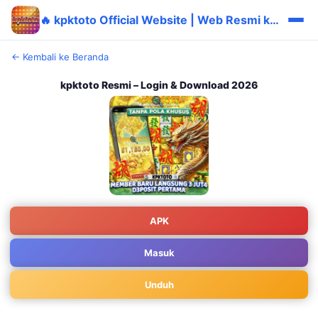
🔥 kpktoto Official Website | Web Resmi kpktoto Login Daftar ✅
← Kembali ke Beranda
kpktoto Resmi – Login & Download 2026
APK
Masuk
Unduh