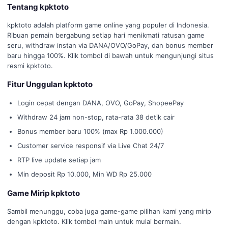
Tentang kpktoto
kpktoto adalah platform game online yang populer di Indonesia.
Ribuan pemain bergabung setiap hari menikmati ratusan game
seru, withdraw instan via DANA/OVO/GoPay, dan bonus member
baru hingga 100%. Klik tombol di bawah untuk mengunjungi situs
resmi kpktoto.
Fitur Unggulan kpktoto
Login cepat dengan DANA, OVO, GoPay, ShopeePay
Withdraw 24 jam non-stop, rata-rata 38 detik cair
Bonus member baru 100% (max Rp 1.000.000)
Customer service responsif via Live Chat 24/7
RTP live update setiap jam
Min deposit Rp 10.000, Min WD Rp 25.000
Game Mirip kpktoto
Sambil menunggu, coba juga game-game pilihan kami yang mirip
dengan kpktoto. Klik tombol main untuk mulai bermain.