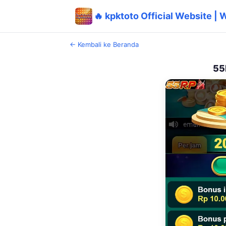
🔥 kpktoto Official Website |
← Kembali ke Beranda
55