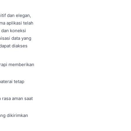
tif dan elegan,
a aplikasi telah
 dan koneksi
nisasi data yang
dapat diakses
g rapi memberikan
aterai tetap
 rasa aman saat
ang dikirimkan