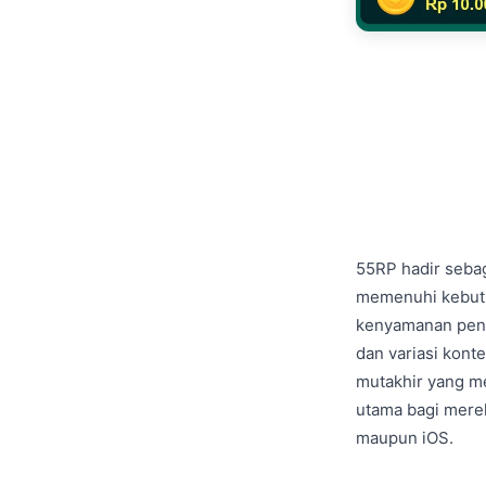
55RP hadir sebag
memenuhi kebutu
kenyamanan peng
dan variasi konte
mutakhir yang me
utama bagi mere
maupun iOS.