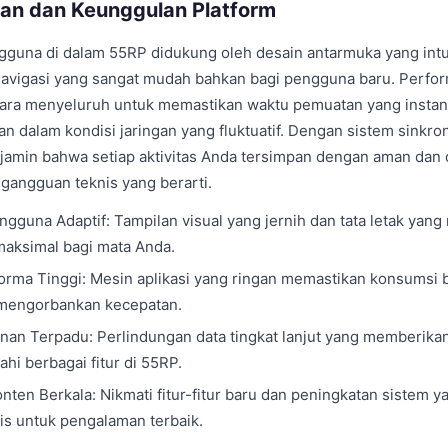
lan dan Keunggulan Platform
una di dalam 55RP didukung oleh desain antarmuka yang intui
vigasi yang sangat mudah bahkan bagi pengguna baru. Perform
cara menyeluruh untuk memastikan waktu pemuatan yang instan
an dalam kondisi jaringan yang fluktuatif. Dengan sistem sinkro
jamin bahwa setiap aktivitas Anda tersimpan dengan aman dan 
 gangguan teknis yang berarti.
gguna Adaptif: Tampilan visual yang jernih dan tata letak yan
aksimal bagi mata Anda.
orma Tinggi: Mesin aplikasi yang ringan memastikan konsumsi b
 mengorbankan kecepatan.
an Terpadu: Perlindungan data tingkat lanjut yang memberikan
hi berbagai fitur di 55RP.
ten Berkala: Nikmati fitur-fitur baru dan peningkatan sistem y
is untuk pengalaman terbaik.